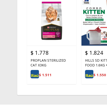
$
1.778
$
1.824
PROPLAN STERILIZED
HILLS SD KI
CAT X3KG
FOOD 1.6KG 
$
1.511
$
1.550