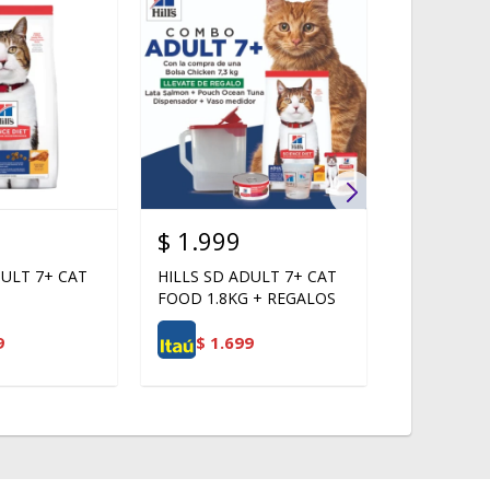
$
1.999
$
2.075
DULT 7+ CAT
HILLS SD ADULT 7+ CAT
HILLS SD 
FOOD 1.8KG + REGALOS
CAT FOOD 
9
$
1.699
$
1.7