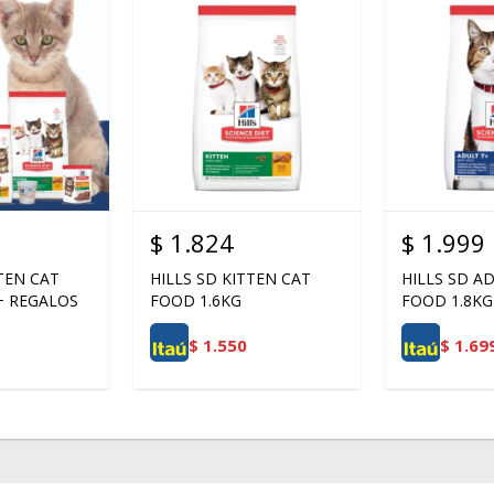
$
1.824
$
1.999
TTEN CAT
HILLS SD KITTEN CAT
HILLS SD A
+ REGALOS
FOOD 1.6KG
FOOD 1.8KG
$
1.550
$
1.69