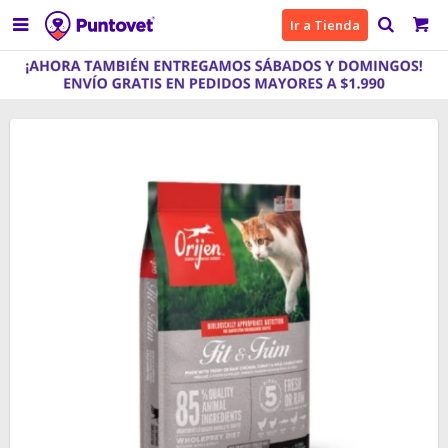

Ir a Tienda