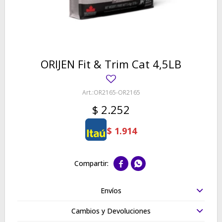
ORIJEN Fit & Trim Cat 4,5LB
OR2165-OR2165
$
2.252
$
1.914


Envíos
Cambios y Devoluciones