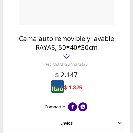
Cama auto removible y lavable
RAYAS, 50*40*30cm
NS372128-NS372128
$
2.147
$
1.825


Envíos