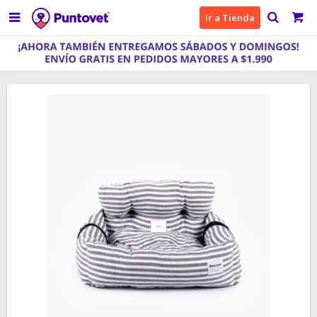

Ir a Tienda