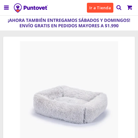

Ir a Tienda