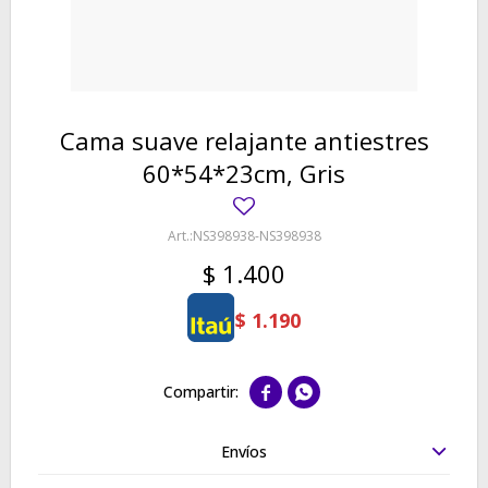
Cama suave relajante antiestres
60*54*23cm, Gris
NS398938-NS398938
$
1.400
$
1.190


Envíos