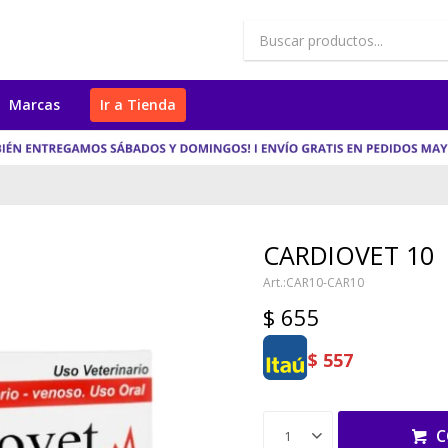
Marcas
Ir a Tienda
CARDIOVET 10
CAR10-CAR10
$
655
$
557
C
1