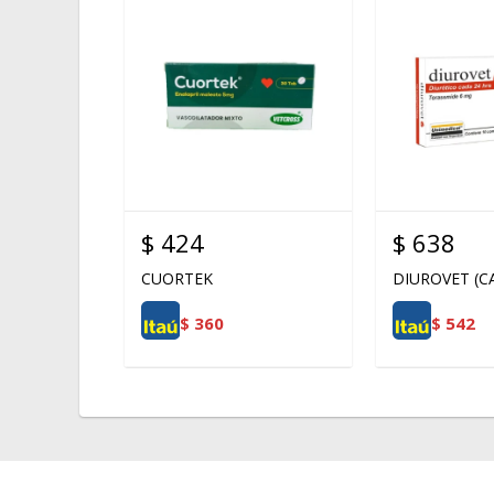
$
424
$
638
CUORTEK
DIUROVET (CA
$
360
$
542