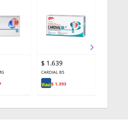
$
1.639
$
2.079
MG
CARDIAL B5
PIMOCARD
7
$
1.393
$
1.7