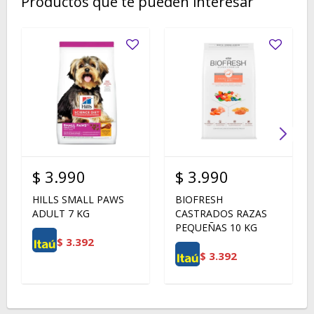
Productos que te pueden interesar
$
3.990
$
3.990
HILLS SMALL PAWS
BIOFRESH
ADULT 7 KG
CASTRADOS RAZAS
PEQUEÑAS 10 KG
$
3.392
$
3.392