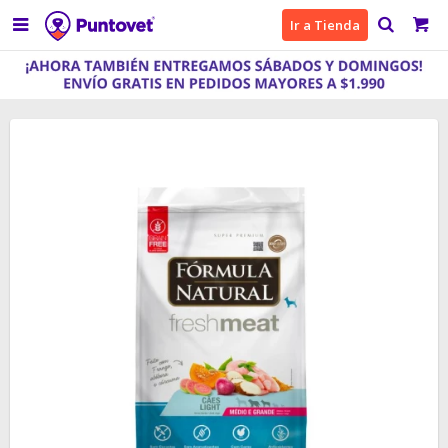

Ir a Tienda