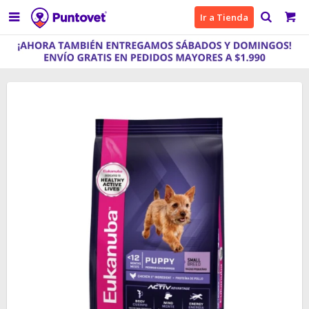

Ir a Tienda