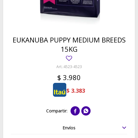
EUKANUBA PUPPY MEDIUM BREEDS
15KG
4523-4523
$
3.980
$
3.383


Envíos