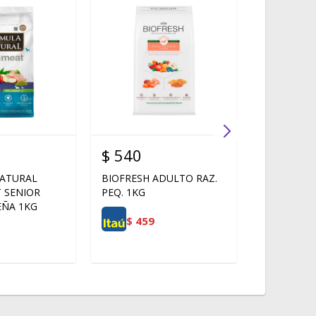
$
540
$
590
ATURAL
BIOFRESH ADULTO RAZ.
BIOFRESH
 SENIOR
PEQ. 1KG
RAZAS PEQ
EÑA 1KG
CERDO Y 
$
459
$
502