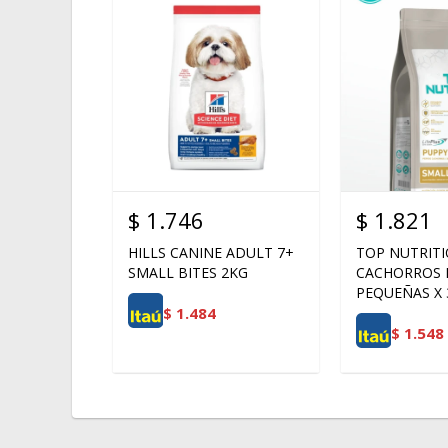
$
1.746
$
1.821
HILLS CANINE ADULT 7+
TOP NUTRIT
SMALL BITES 2KG
CACHORROS 
PEQUEÑAS X 
$
1.484
$
1.548