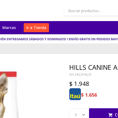
Marcas
Ir a Tienda
HILLS CANINE 
HLL9-HLL9
$
1.948
$
1.656
C
1