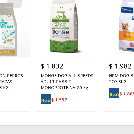
$
1.832
$
1.982
ION PERROS
MONGE DOG ALL BREEDS
HPM DOG B
RAZAS
ADULT RABBIT
TOY 3KG
3 KG
MONOPROTEINA 2.5 kg
$
1.68
$
1.557