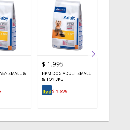
$
1.995
$
2.047
ABY SMALL &
HPM DOG ADULT SMALL
EQUILIBRI
& TOY 3KG
RAZA PEQU
5
$
1.696
$
1.7