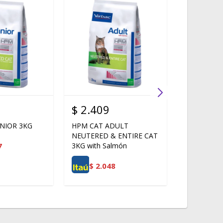
$
2.409
$
2.409
NIOR 3KG
HPM CAT ADULT
HPM ADUL
NEUTERED & ENTIRE CAT
CAT 3 KG
7
3KG with Salmón
$
2.0
$
2.048