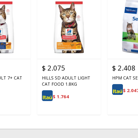
$
2.075
$
2.408
ULT 7+ CAT
HILLS SD ADULT LIGHT
HPM CAT SE
CAT FOOD 1.8KG
$
2.04
$
1.764