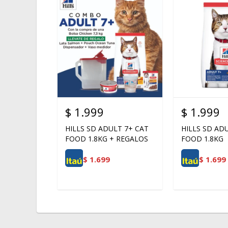
$
1.999
$
1.999
HILLS SD ADULT 7+ CAT
HILLS SD AD
FOOD 1.8KG + REGALOS
FOOD 1.8KG
$
1.699
$
1.699