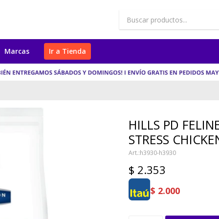
Marcas
Ir a Tienda
HILLS PD FELIN
STRESS CHICKEN
h3930-h3930
$
2.353
$
2.000