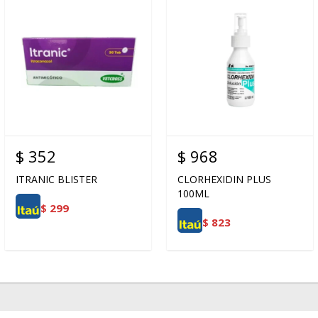
$
352
$
968
ITRANIC BLISTER
CLORHEXIDIN PLUS
100ML
$
299
$
823