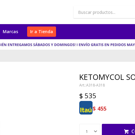
Marcas
Ir a Tienda
KETOMYCOL S
A318-A318
$
535
$
455
C
1