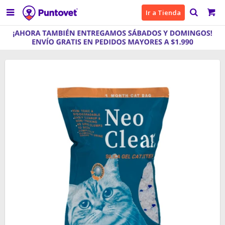

Ir a Tienda