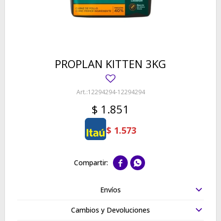
PROPLAN KITTEN 3KG
12294294-12294294
$
1.851
$
1.573


Envíos
Cambios y Devoluciones