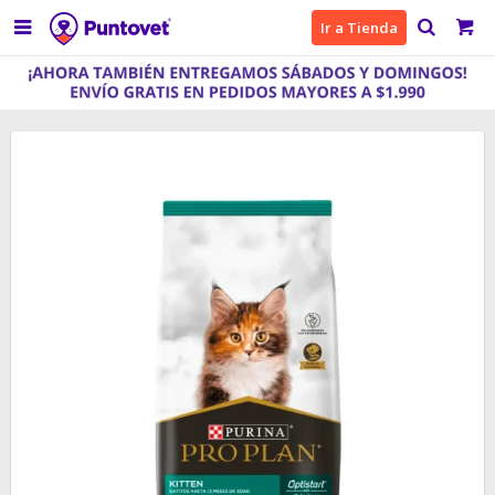

Ir a Tienda