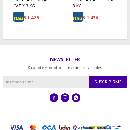
CAT X 3 KG
3 KG
$
1.426
$
1.436
NEWSLETTER
¡Suscribite y recibí todas nuestras novedades!
SUSCRIBIRME


