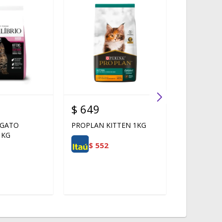
$
649
$
756
 GATO
PROPLAN KITTEN 1KG
EQUILIBRI
 KG
CASTRADOS
$
552
$
643