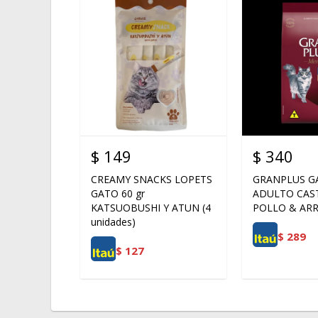
$
149
$
340
CREAMY SNACKS LOPETS
GRANPLUS G
GATO 60 gr
ADULTO CAS
KATSUOBUSHI Y ATUN (4
POLLO & AR
unidades)
$
289
$
127