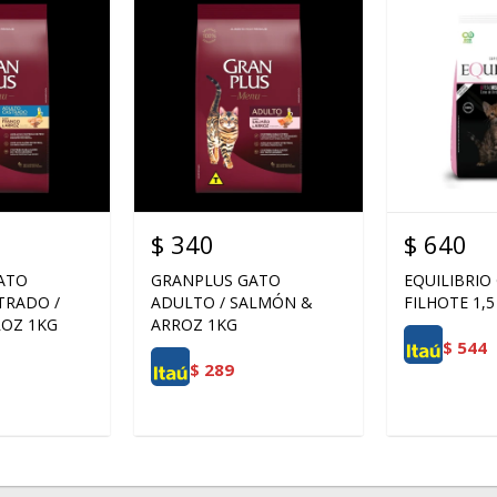
$
340
$
640
ATO
GRANPLUS GATO
EQUILIBRIO
TRADO /
ADULTO / SALMÓN &
FILHOTE 1,5
ROZ 1KG
ARROZ 1KG
$
544
$
289