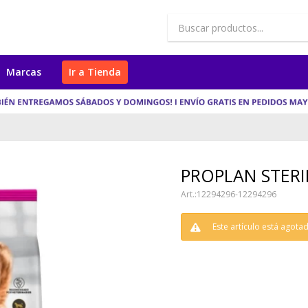
Marcas
Ir a Tienda
PROPLAN STERI
12294296-12294296
Este artículo está agota