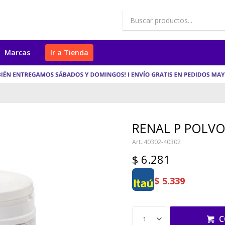
Marcas
Ir a Tienda
RENAL P POLVO
40302-40302
$
6.281
$
5.339
C
1