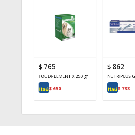
$
765
$
862
FOODPLEMENT X 250 gr
NUTRIPLUS G
$
650
$
733