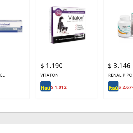
$
1.190
$
3.146
EL
VITATON
RENAL P PO
$
1.012
$
2.67