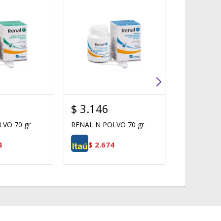
$
3.146
$
6.281
LVO 70 gr
RENAL N POLVO 70 gr
RENAL N P
4
$
2.674
$
5.3