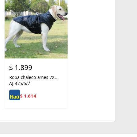
$
1.899
Ropa chaleco arnes 7XL
AJ-475/6/7
$
1.614