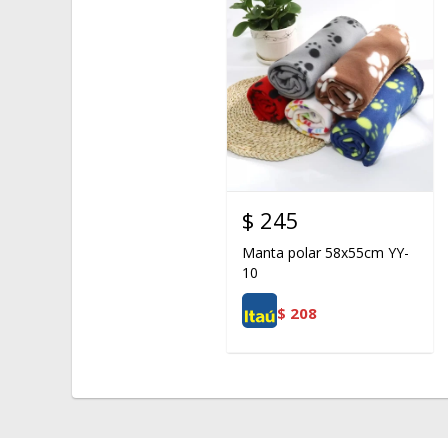
$
245
Manta polar 58x55cm YY-
10
$
208