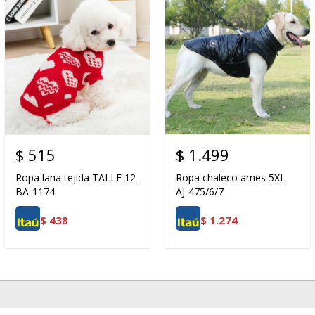
$
515
$
1.499
Ropa lana tejida TALLE 12
Ropa chaleco arnes 5XL
BA-1174
AJ-475/6/7
$
438
$
1.274