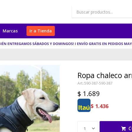
Marcas
Ir a Tienda
Ropa chaleco ar
590-387-590-387
$
1.689
$
1.436
C
1