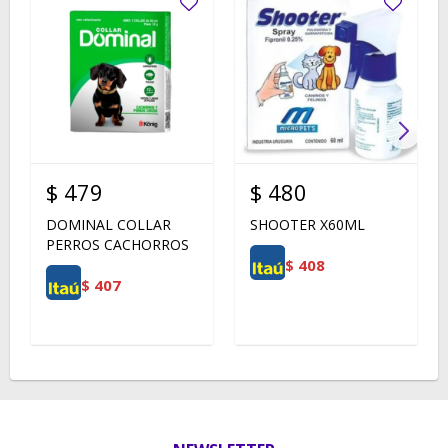
$
479
$
480
DOMINAL COLLAR
SHOOTER X60ML
PERROS CACHORROS
$
408
$
407