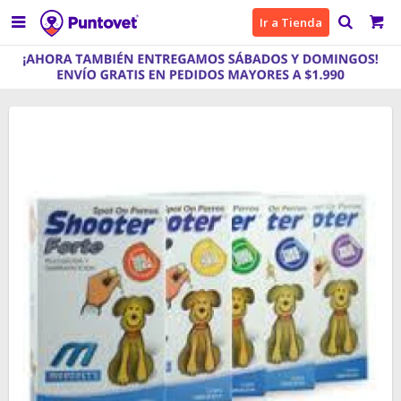

Ir a Tienda