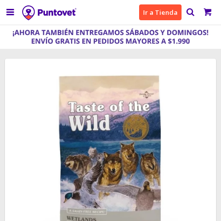

Ir a Tienda