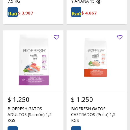
7,5 KG
Y ANANÁ 15 kg
$
3.987
$
4.667
$
1.250
$
1.250
BIOFRESH GATOS
BIOFRESH GATOS
ADULTOS (Salmón) 1,5
CASTRADOS (Pollo) 1,5
KGS
KGS