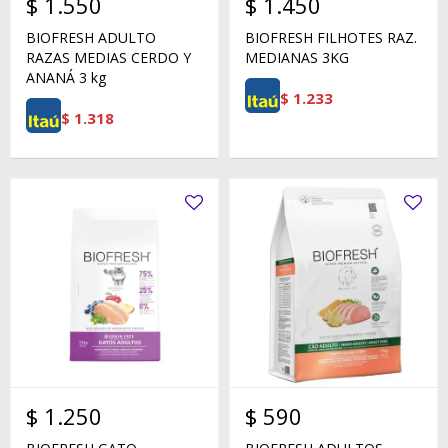
$
1.550
$
1.450
BIOFRESH ADULTO
BIOFRESH FILHOTES RAZ.
RAZAS MEDIAS CERDO Y
MEDIANAS 3KG
ANANÁ 3 kg
$
1.233
$
1.318
$
1.250
$
590