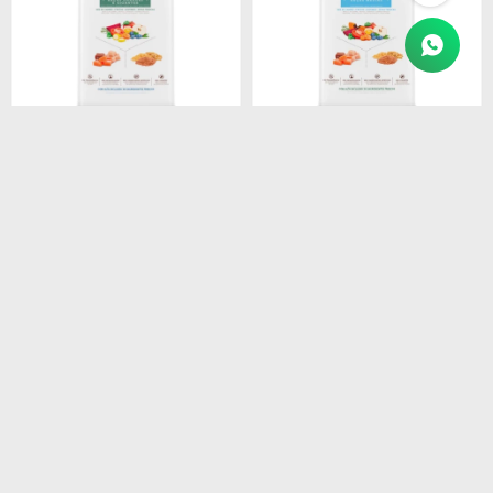
$
5.250
$
5.250
BIOFRESH FILHOTES
BIOFRESH ADULTO RAZ.
RAZAS GRANDES 15 KG
MEDIANAS 15KG
$
4.463
$
4.463