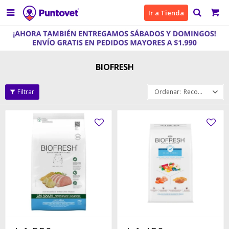

Ir a Tienda
BIOFRESH
Recomendados