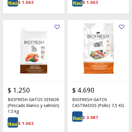
$
1.063
$
1.063
$
1.250
$
4.690
BIOFRESH GATOS SENIOR
BIOFRESH GATOS
(Pescado blanco y salmón)
CASTRADOS (Pollo) 7,5 KG
1.5 kg
$
3.987
$
1.063