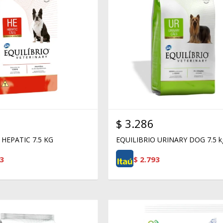
$
3.286
 HEPATIC 7.5 KG
EQUILIBRIO URINARY DOG 7.5 k
3
$
2.793