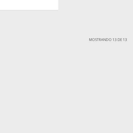
MOSTRANDO
13
DE
13
MI CUENTA
Mi cuenta
compra
Mis compras
iones
Mis direcciones
ntes
Wish List