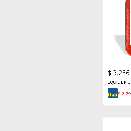
$
3.286
EQUILIBRIO
$
2.79