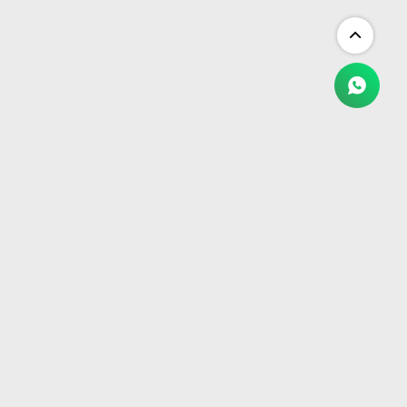
NEWSLETTER
¡Suscribite y recibí todas nuestras novedades!
SUSCRIBIRME


