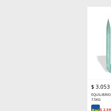
$
3.053
EQUILIBRIO
7.5KG
$
2.59