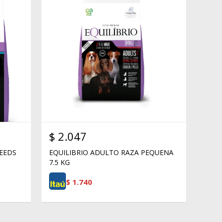
$
2.047
REEDS
EQUILIBRIO ADULTO RAZA PEQUENA
7.5 KG
$
1.740