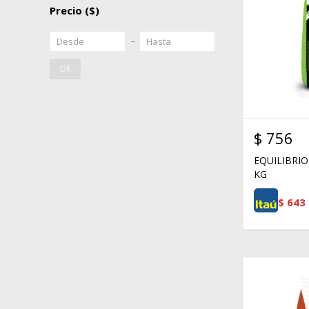
Precio
($)
OK
$
756
EQUILIBRIO
KG
$
643