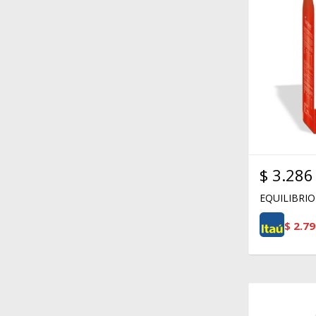
$
3.286
EQUILIBRIO
$
2.79