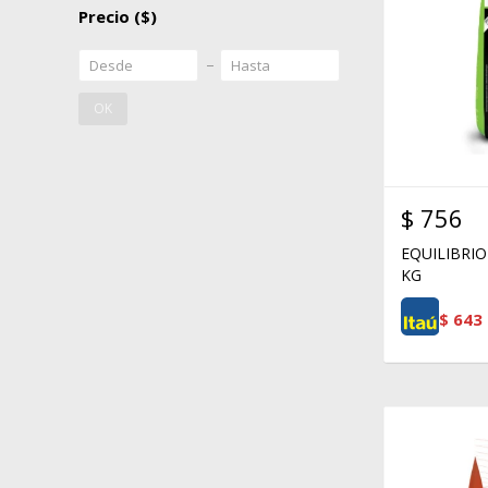
Precio
($)
OK
$
756
EQUILIBRIO
KG
$
643