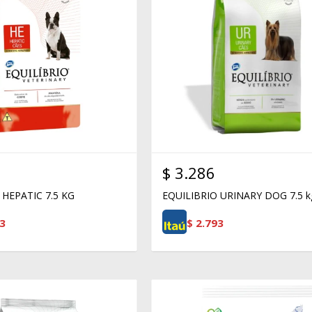
$
3.286
 HEPATIC 7.5 KG
EQUILIBRIO URINARY DOG 7.5 k
3
$
2.793