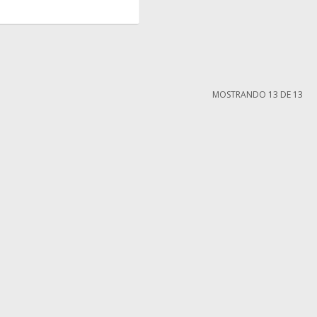
MOSTRANDO
13
DE
13
MI CUENTA
Mi cuenta
compra
Mis compras
iones
Mis direcciones
ntes
Wish List