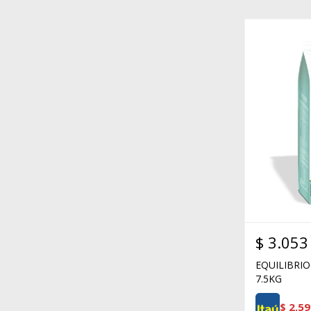
$
3.053
EQUILIBRIO
7.5KG
$
2.59