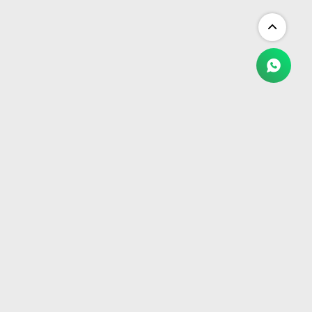
NEWSLETTER
¡Suscribite y recibí todas nuestras novedades!
SUSCRIBIRME


