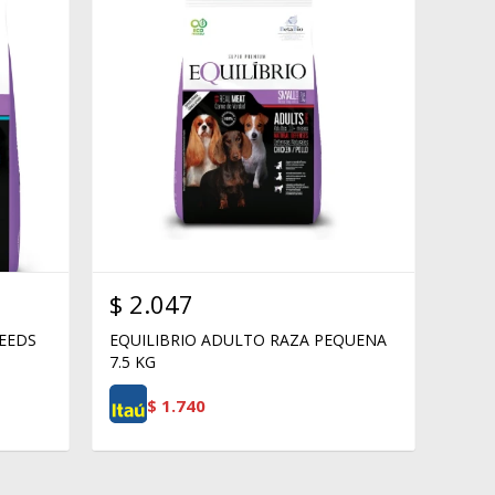
$
2.047
REEDS
EQUILIBRIO ADULTO RAZA PEQUENA
7.5 KG
$
1.740