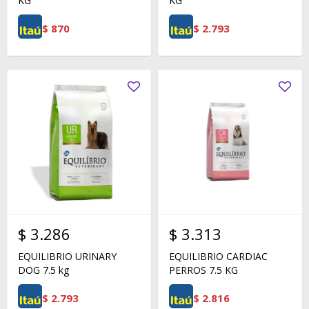
KG
KG
$
870
$
2.793
$
3.286
$
3.313
EQUILIBRIO URINARY
EQUILIBRIO CARDIAC
DOG 7.5 kg
PERROS 7.5 KG
$
2.793
$
2.816