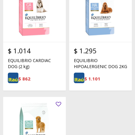
$
1.014
$
1.295
EQUILIBRIO CARDIAC
EQUILIBRIO
DOG (2 kg)
HIPOALERGENIC DOG 2KG
$
862
$
1.101