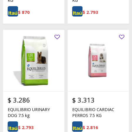
KG
KG
$
870
$
2.793
$
3.286
$
3.313
EQUILIBRIO URINARY
EQUILIBRIO CARDIAC
DOG 7.5 kg
PERROS 7.5 KG
$
2.793
$
2.816