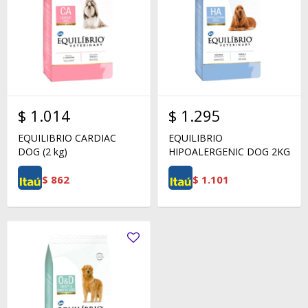
$
1.014
$
1.295
EQUILIBRIO CARDIAC
EQUILIBRIO
DOG (2 kg)
HIPOALERGENIC DOG 2KG
$
862
$
1.101