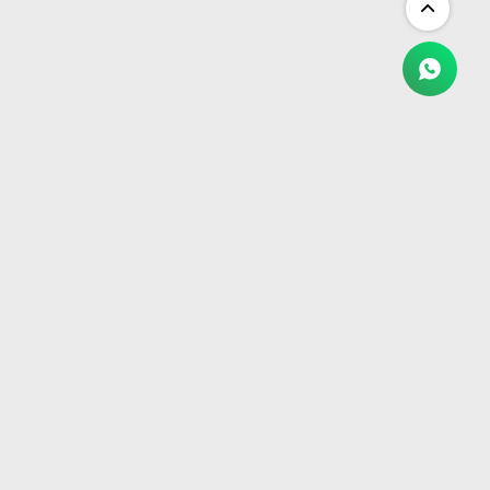
NEWSLETTER
¡Suscribite y recibí todas nuestras novedades!
SUSCRIBIRME


