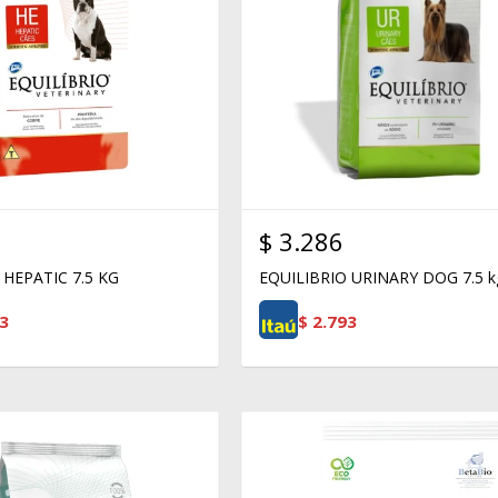
$
3.286
 HEPATIC 7.5 KG
EQUILIBRIO URINARY DOG 7.5 k
3
$
2.793