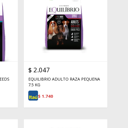
$
2.047
REEDS
EQUILIBRIO ADULTO RAZA PEQUENA
7.5 KG
$
1.740