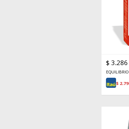
$
3.286
EQUILIBRIO
$
2.79