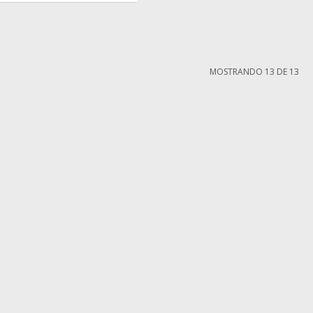
MOSTRANDO
13
DE
13
MI CUENTA
Mi cuenta
compra
Mis compras
iones
Mis direcciones
ntes
Wish List