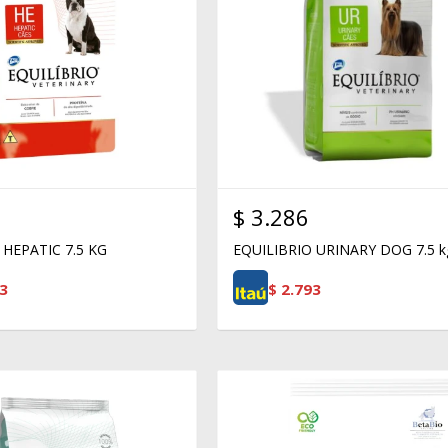
$
3.286
 HEPATIC 7.5 KG
EQUILIBRIO URINARY DOG 7.5 k
3
$
2.793