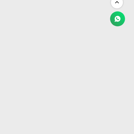
NEWSLETTER
¡Suscribite y recibí todas nuestras novedades!
SUSCRIBIRME


