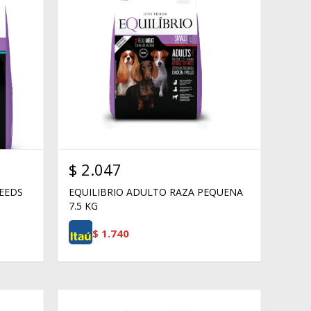
$
2.047
REEDS
EQUILIBRIO ADULTO RAZA PEQUENA
7.5 KG
$
1.740