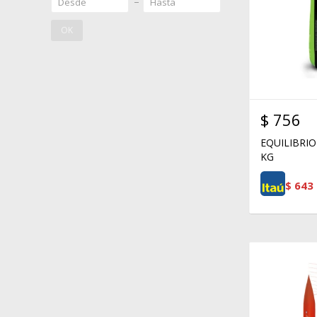
OK
$
756
EQUILIBRIO
KG
$
643