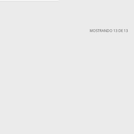
MOSTRANDO
13
DE
13
MI CUENTA
Mi cuenta
compra
Mis compras
iones
Mis direcciones
ntes
Wish List