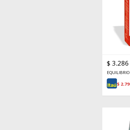
$
3.286
EQUILIBRIO
$
2.79