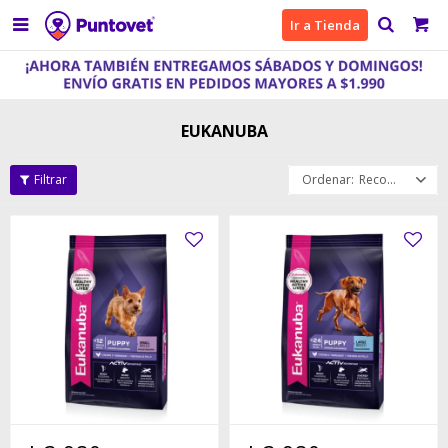

Ir a Tienda
EUKANUBA
Recomendados