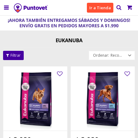

Ir a Tienda
EUKANUBA
Recomendados