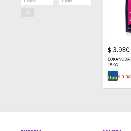
OK
$
3.980
EUKANUBA 
15KG
$
3.38