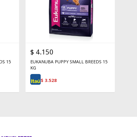
$
4.150
DS 15
EUKANUBA PUPPY SMALL BREEDS 15
KG
$
3.528