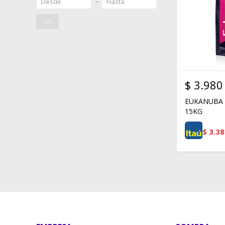
OK
$
3.980
EUKANUBA 
15KG
$
3.38