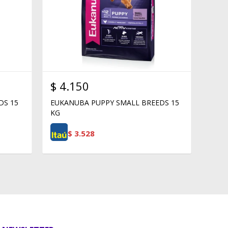
$
4.150
DS 15
EUKANUBA PUPPY SMALL BREEDS 15
KG
$
3.528