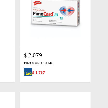
$
2.079
PIMOCARD 10 MG
$
1.767