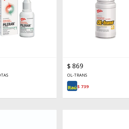
$
869
OTAS
OL-TRANS
$
739