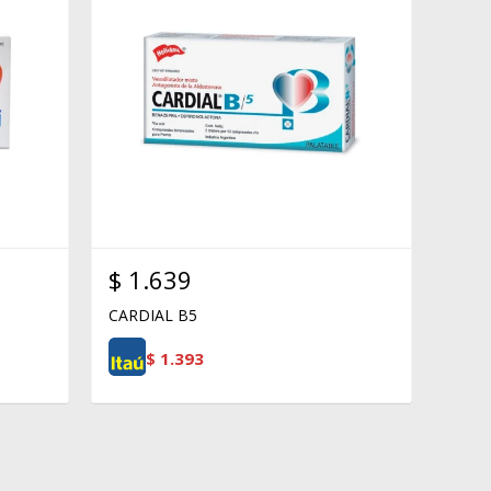
$
1.639
CARDIAL B5
$
1.393