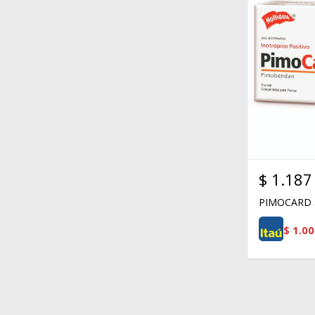
$
1.187
PIMOCARD 
$
1.00