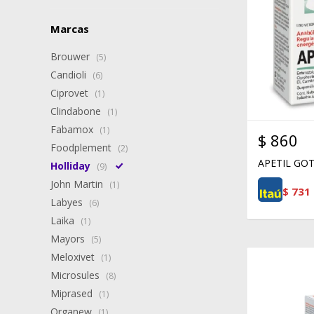
Marcas
Brouwer
(5)
Candioli
(6)
Ciprovet
(1)
Clindabone
(1)
Fabamox
(1)
$
860
Foodplement
(2)
APETIL GOT
Holliday
(9)
John Martin
(1)
$
731
Labyes
(6)
Laika
(1)
Mayors
(5)
Meloxivet
(1)
Microsules
(8)
Miprased
(1)
Organew
(1)