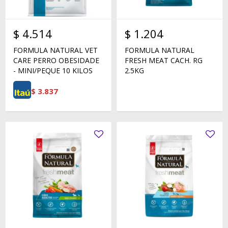
$
4.514
$
1.204
FORMULA NATURAL VET
FORMULA NATURAL
CARE PERRO OBESIDADE
FRESH MEAT CACH. RG
- MINI/PEQUE 10 KILOS
2.5KG
$
3.837