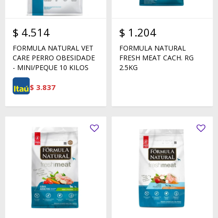
$
4.514
$
1.204
FORMULA NATURAL VET
FORMULA NATURAL
CARE PERRO OBESIDADE
FRESH MEAT CACH. RG
- MINI/PEQUE 10 KILOS
2.5KG
$
3.837