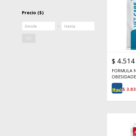
Precio
($)
OK
$
4.514
FORMULA N
OBESIDADE 
$
3.83