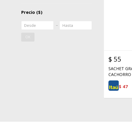
Precio
($)
OK
$
55
SACHET G
CACHORRO 
$
47