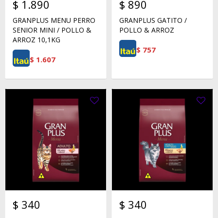
$
1.890
$
890
GRANPLUS MENU PERRO
GRANPLUS GATITO /
SENIOR MINI / POLLO &
POLLO & ARROZ
ARROZ 10,1KG
$
757
$
1.607
$
340
$
340