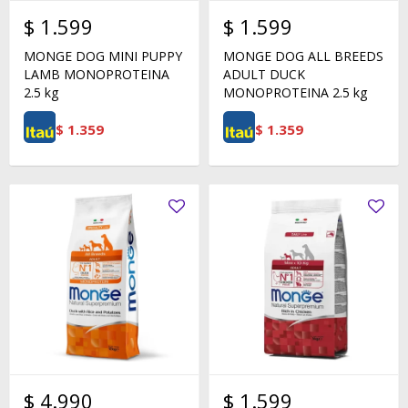
$
1.599
$
1.599
MONGE DOG MINI PUPPY
MONGE DOG ALL BREEDS
LAMB MONOPROTEINA
ADULT DUCK
2.5 kg
MONOPROTEINA 2.5 kg
$
1.359
$
1.359
$
4.990
$
1.599