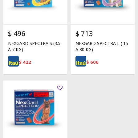
$
496
$
713
NEXGARD SPECTRA S (3.5
NEXGARD SPECTRA L ( 15
A 7 KG)
A 30 KG)
$
422
$
606