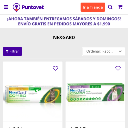

Ir a Tienda
NEXGARD
Recomendados