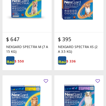
$
647
$
395
NEXGARD SPECTRA M (7 A
NEXGARD SPECTRA XS (2
15 KG)
A 3.5 KG)
$
550
$
336