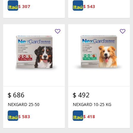
$
307
$
543
$
686
$
492
NEXGARD 25-50
NEXGARD 10-25 KG
$
583
$
418