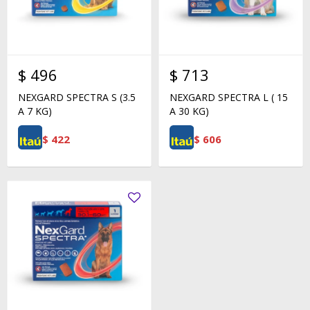
$
496
$
713
NEXGARD SPECTRA S (3.5
NEXGARD SPECTRA L ( 15
A 7 KG)
A 30 KG)
$
422
$
606