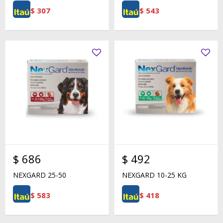
$
307
$
543
$
686
$
492
NEXGARD 25-50
NEXGARD 10-25 KG
$
583
$
418