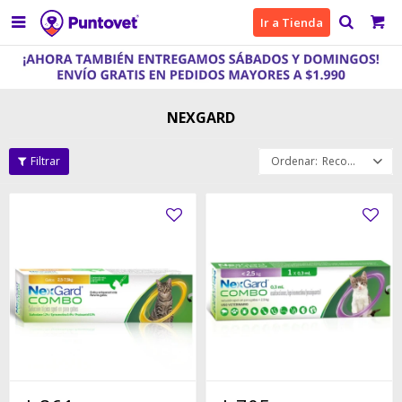

Ir a Tienda
NEXGARD
Recomendados