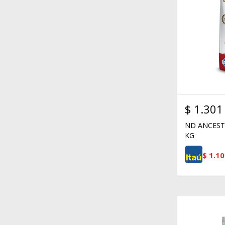
$
1.301
ND ANCEST
KG
$
1.10