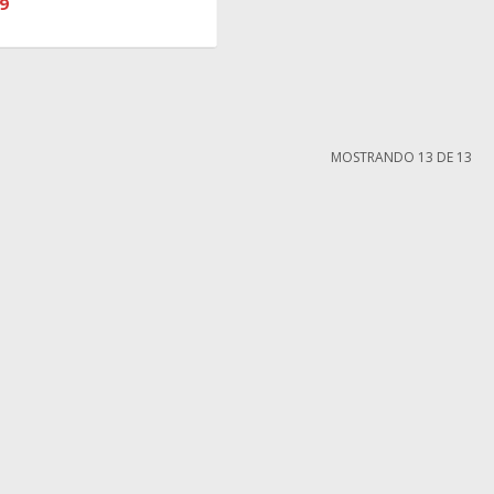
9
MOSTRANDO
13
DE
13
MI CUENTA
Mi cuenta
compra
Mis compras
iones
Mis direcciones
ntes
Wish List