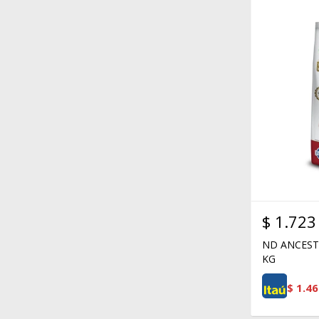
$
1.723
ND ANCESTR
KG
$
1.46