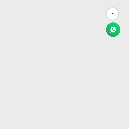
NEWSLETTER
¡Suscribite y recibí todas nuestras novedades!
SUSCRIBIRME


