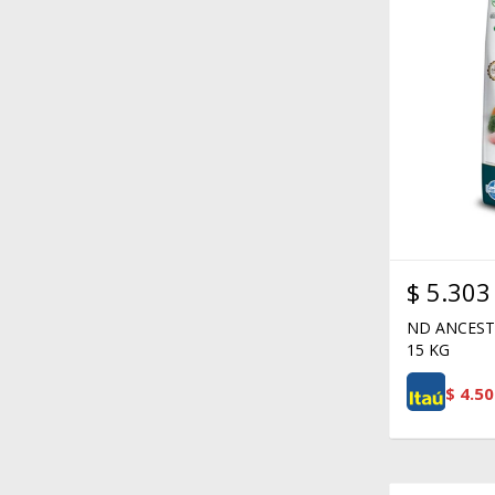
$
5.303
ND ANCEST
15 KG
$
4.50