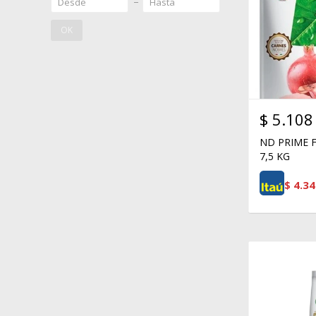
OK
$
5.108
ND PRIME 
7,5 KG
$
4.34