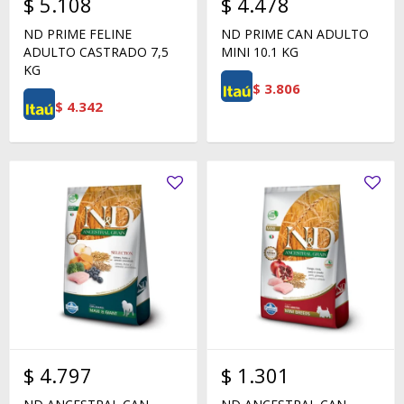
$
5.108
$
4.478
ND PRIME FELINE
ND PRIME CAN ADULTO
ADULTO CASTRADO 7,5
MINI 10.1 KG
KG
$
3.806
$
4.342
$
4.797
$
1.301