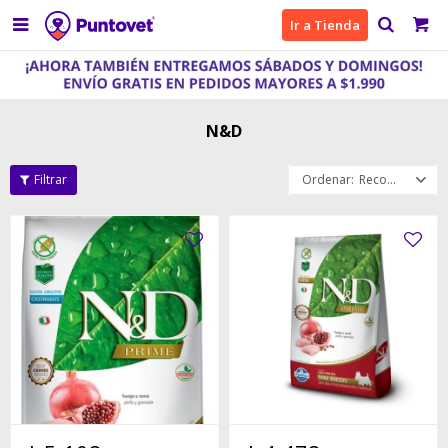

Ir a Tienda
N&D
Recomendados