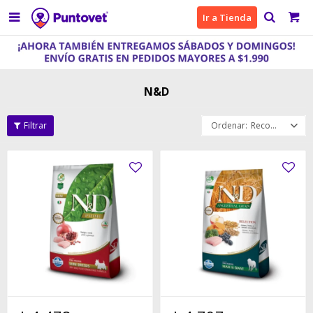

Ir a Tienda
N&D
Recomendados