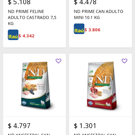
$
5.108
$
4.478
ND PRIME FELINE
ND PRIME CAN ADULTO
ADULTO CASTRADO 7,5
MINI 10.1 KG
KG
$
3.806
$
4.342
$
4.797
$
1.301