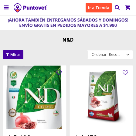

Ir a Tienda
N&D
Recomendados