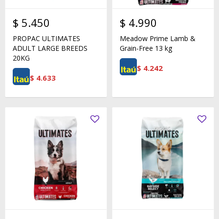
$
5.450
$
4.990
PROPAC ULTIMATES
Meadow Prime Lamb &
ADULT LARGE BREEDS
Grain-Free 13 kg
20KG
$
4.242
$
4.633