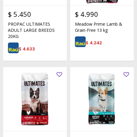
$
5.450
$
4.990
PROPAC ULTIMATES
Meadow Prime Lamb &
ADULT LARGE BREEDS
Grain-Free 13 kg
20KG
$
4.242
$
4.633