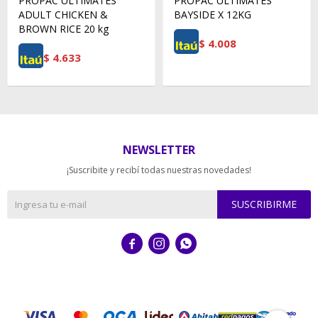
PROPAC ULTIMATES
PROPAC ULTIMATES
ADULT CHICKEN &
BAYSIDE X 12KG
BROWN RICE 20 kg
$
4.008
$
4.633
NEWSLETTER
¡Suscribite y recibí todas nuestras novedades!
SUSCRIBIRME


