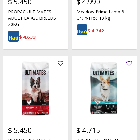
$
5.450
$
4.990
PROPAC ULTIMATES
Meadow Prime Lamb &
ADULT LARGE BREEDS
Grain-Free 13 kg
20KG
$
4.242
$
4.633
$
5.450
$
4.715