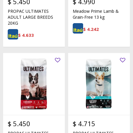
$
5.450
$
4.990
PROPAC ULTIMATES
Meadow Prime Lamb &
ADULT LARGE BREEDS
Grain-Free 13 kg
20KG
$
4.242
$
4.633
$
5.450
$
4.715