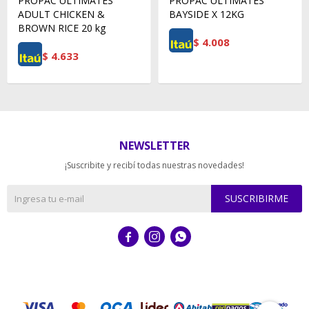
PROPAC ULTIMATES
PROPAC ULTIMATES
ADULT CHICKEN &
BAYSIDE X 12KG
BROWN RICE 20 kg
$
4.008
$
4.633
NEWSLETTER
¡Suscribite y recibí todas nuestras novedades!
SUSCRIBIRME


