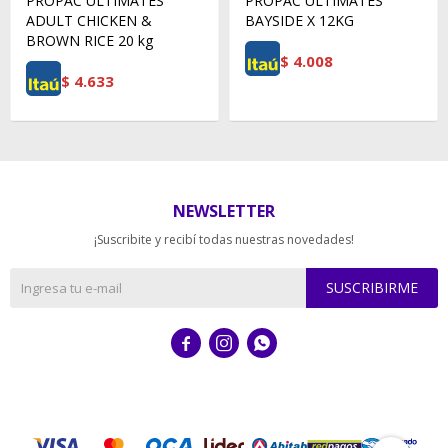
PROPAC ULTIMATES
PROPAC ULTIMATES
ADULT CHICKEN &
BAYSIDE X 12KG
BROWN RICE 20 kg
$
4.008
$
4.633
NEWSLETTER
¡Suscribite y recibí todas nuestras novedades!
SUSCRIBIRME


