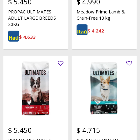
$
5.450
$
4.990
PROPAC ULTIMATES
Meadow Prime Lamb &
ADULT LARGE BREEDS
Grain-Free 13 kg
20KG
$
4.242
$
4.633
$
5.450
$
4.715