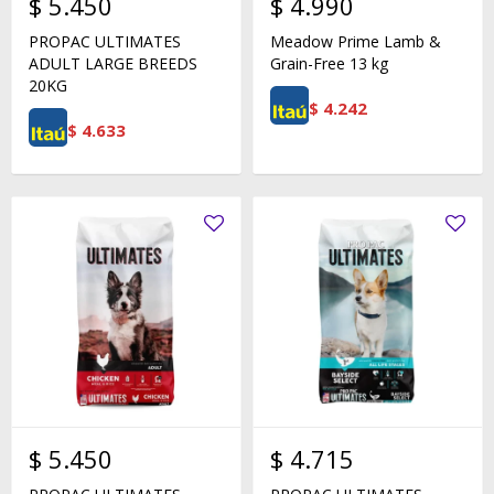
$
5.450
$
4.990
PROPAC ULTIMATES
Meadow Prime Lamb &
ADULT LARGE BREEDS
Grain-Free 13 kg
20KG
$
4.242
$
4.633
$
5.450
$
4.715