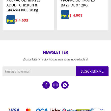
PROPAC ULTIMATES
PROPAC ULTIMATES
ADULT CHICKEN &
BAYSIDE X 12KG
BROWN RICE 20 kg
$
4.008
$
4.633
NEWSLETTER
¡Suscribite y recibí todas nuestras novedades!
SUSCRIBIRME


