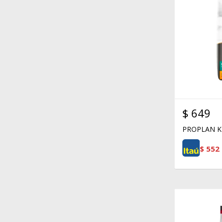
$
649
PROPLAN K
$
552