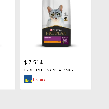
$
7.514
PROPLAN URINARY CAT 15KG
$
6.387