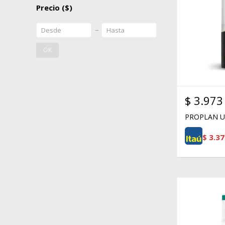
Precio
($)
OK
$
3.973
PROPLAN U
$
3.37