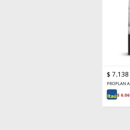
$
7.138
PROPLAN A
$
6.06