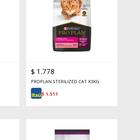
$
1.778
PROPLAN STERILIZED CAT X3KG
$
1.511