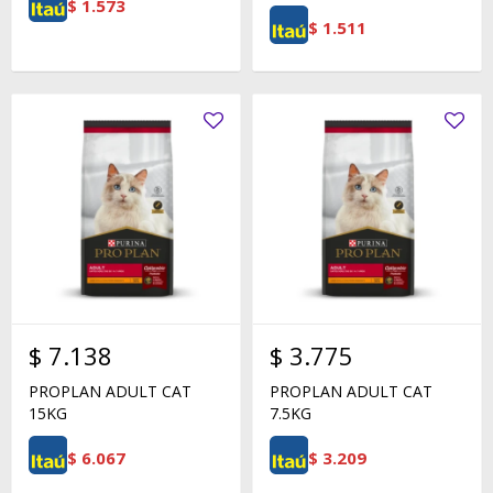
$
1.573
$
1.511
$
7.138
$
3.775
PROPLAN ADULT CAT
PROPLAN ADULT CAT
15KG
7.5KG
$
6.067
$
3.209